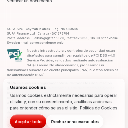
Verificar un documento
SUPA SPC · Cayman Islands · Reg. No 430549
SUPA Finance Ltd · Canada · BC1576784
Postal address · Folkungagatan 132C, Postfack 2859, 116 30 Stockholm,
Sweden · mail correspondence only
Nuestra infraestructura y controles de seguridad están
diseñados para cumplir los requisitos de PCI DSS v4.0
Service Provider, validados mediante autoevaluación
SAQ-D anual. No almacenamos, procesamos ni
transmitimos números de cuenta principales (PAN) ni datos sensibles
de autenticación (SAD).
SUPA es el emisor y registrador oficial de todos los documentos
Usamos cookies
generados a través de su plataforma. Cada documento se ejecuta
bajo firma electrónica cualificada con plenos efectos legales. Las
Usamos cookies estrictamente necesarias para operar
capacidades específicas de cuentas, tarjetas, FX y pagos se entregan
el sitio y, con su consentimiento, analíticas anónimas
a través de instituciones partner licenciadas y están sujetas a sus
para entender cómo se usa el sitio.
Política de Cookies
verificaciones; SUPA no garantiza que cada capacidad esté
disponible para cada negocio y enruta entre múltiples partners para
entregar el perímetro operativo completo siempre que sea factible.
Aceptar todo
Rechazar no esenciales
© 2026 SUPA. Todos los derechos reservados.