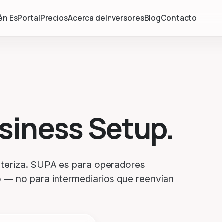
én Es
Portal
Precios
Acerca de
Inversores
Blog
Contacto
usiness Setup.
nteriza. SUPA es para operadores
o — no para intermediarios que reenvían