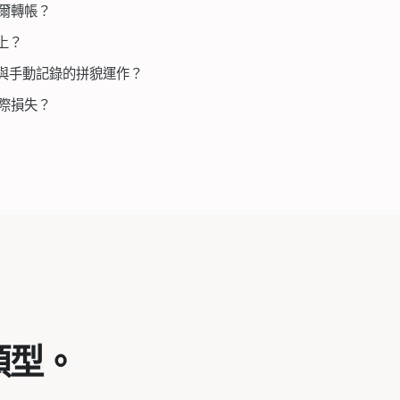
爾轉帳？
以上？
與手動記錄的拼貌運作？
實際損失？
類型。