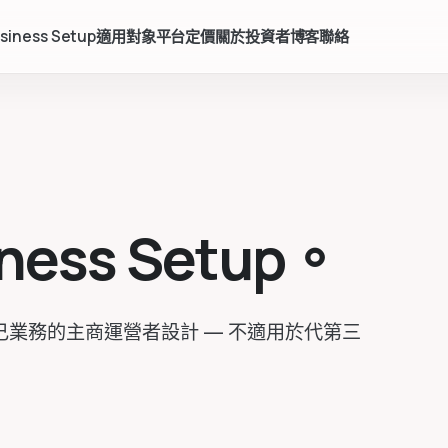
siness Setup
適用對象
平台
定價
關於
投資者
博客
聯絡
ess Setup。
己業務的主商運營者設計 — 不適用於代第三